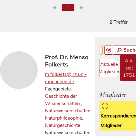
1
2 Treffer
Such
Prof. Dr. Menso
Alle
Folkerts
Aktuelle
seit
Mitglieder
m.folkerts@lrz.uni-
1751
muenchen.de
Fachgebiete:
Mitglieder
Geschichte der
Wissenschaften
,
Naturwissenschaften,
Korrespondiere
Naturphilosophie,
Naturgeschichte
,
Mitglieder
Naturwissenschaften