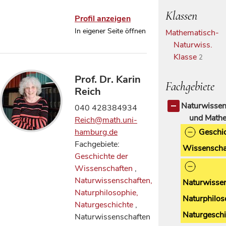
Klassen
Profil anzeigen
In eigener Seite öffnen
Mathematisch-
Naturwiss.
Klasse
2
Prof. Dr. Karin
Fachgebiete
Reich
Naturwissen
040 428384934
und Mathe
Reich@math.uni-
hamburg.de
Geschic
Fachgebiete:
Wissenscha
Geschichte der
Wissenschaften
,
Naturwissenschaften,
Naturwissen
Naturphilosophie,
Naturphilos
Naturgeschichte
,
Naturgeschi
Naturwissenschaften