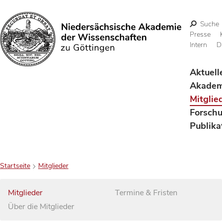
Suche
Presse
Intern
D
Suchen
Aktuell
Akadem
Mitglie
Forsch
Publika
Startseite
Mitglieder
Mitglieder
Termine & Fristen
Über die Mitglieder