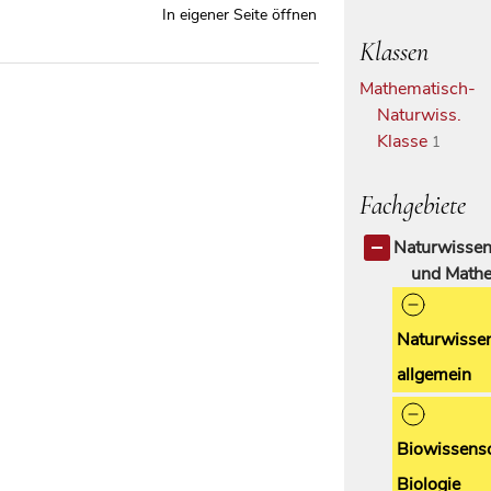
In eigener Seite öffnen
Klassen
Mathematisch-
Naturwiss.
Klasse
1
Fachgebiete
Naturwissen
und Mathe
Naturwisse
allgemein
Biowissensc
Biologie