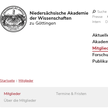
Suche
Presse
Intern
D
Suchen
Aktuell
Akadem
Mitglie
Forsch
Publika
Startseite
Mitglieder
Mitglieder
Termine & Fristen
Über die Mitglieder