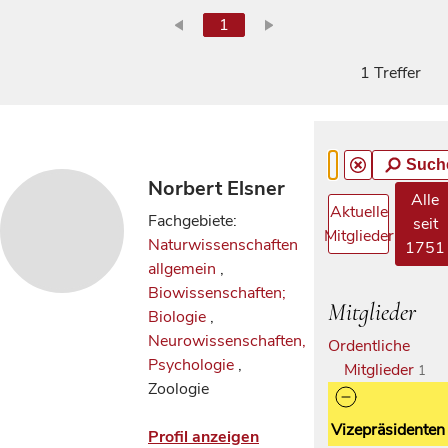
1
1 Treffer
Such
Norbert Elsner
Alle
Aktuelle
Fachgebiete:
seit
Mitglieder
Naturwissenschaften
1751
allgemein
,
Biowissenschaften;
Mitglieder
Biologie
,
Neurowissenschaften,
Ordentliche
Psychologie
,
Mitglieder
1
Zoologie
Vizepräsidenten
Profil anzeigen