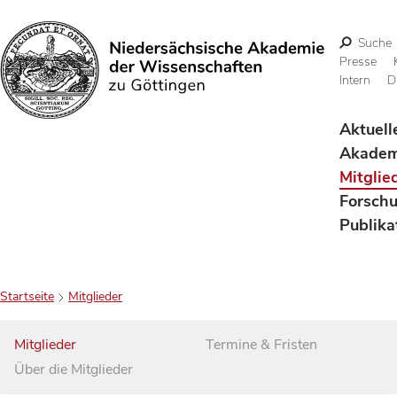
Suche
Presse
Intern
D
Suchen
Aktuell
Akadem
Mitglie
Forsch
Publika
Startseite
Mitglieder
Mitglieder
Termine & Fristen
Über die Mitglieder