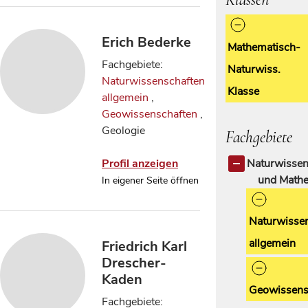
Erich Bederke
Mathematisch-
Fachgebiete:
Naturwiss.
Naturwissenschaften
Klasse
allgemein
,
Geowissenschaften
,
Geologie
Fachgebiete
Profil anzeigen
Naturwissen
und Mathe
In eigener Seite öffnen
Naturwisse
allgemein
Friedrich Karl
Drescher-
Kaden
Geowissens
Fachgebiete: