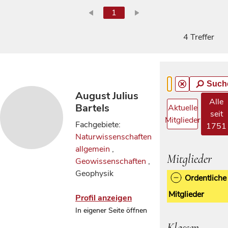
1
4 Treffer
Such
August Julius
Alle
Bartels
Aktuelle
seit
Mitglieder
Fachgebiete:
1751
Naturwissenschaften
allgemein
,
Mitglieder
Geowissenschaften
,
Geophysik
Ordentliche
Mitglieder
Profil anzeigen
In eigener Seite öffnen
Klassen