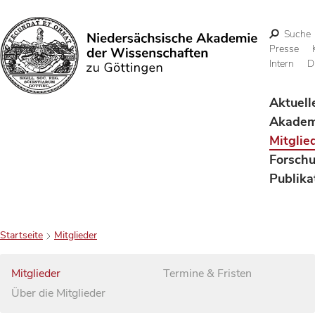
Suche
Presse
Intern
D
Suchen
Aktuell
Akadem
Mitglie
Forsch
Publika
Startseite
Mitglieder
Mitglieder
Termine & Fristen
Über die Mitglieder