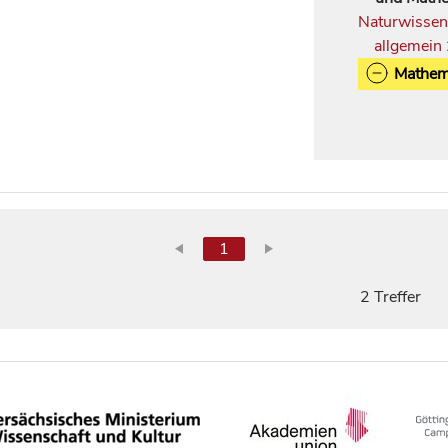
Naturwissen
allgemein
Mathem
1
2 Treffer