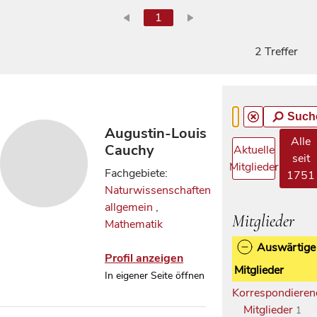
1
2 Treffer
Such
Augustin-Louis
Alle
Cauchy
Aktuelle
seit
Mitglieder
Fachgebiete:
1751
Naturwissenschaften
allgemein
,
Mitglieder
Mathematik
Auswärtige
Profil anzeigen
Mitglieder
In eigener Seite öffnen
Korrespondieren
Mitglieder
1