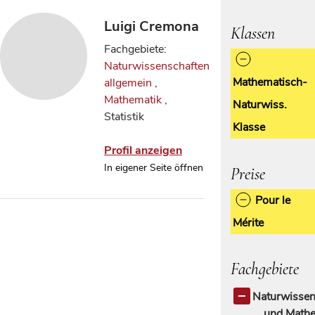
Luigi Cremona
Klassen
Fachgebiete:
Naturwissenschaften
Mathematisch-
allgemein
,
Mathematik
,
Naturwiss.
Statistik
Klasse
Profil anzeigen
In eigener Seite öffnen
Preise
Pour le
Mérite
Fachgebiete
Naturwissen
und Mathe