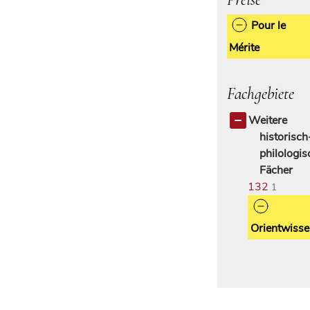
Pour le
Mérite
Fachgebiete
Weitere
historisch
philologis
Fächer
132
1
Orientwisse