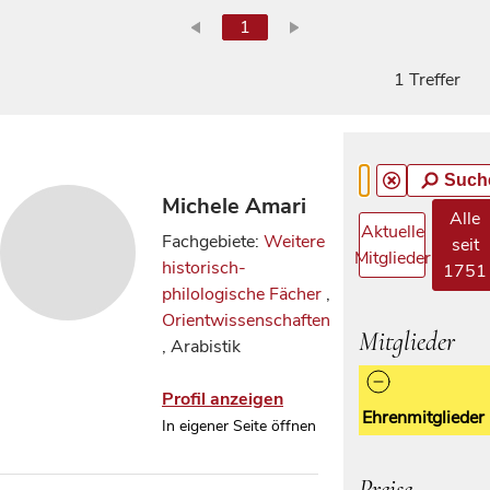
1
1 Treffer
Such
Michele Amari
Alle
Aktuelle
Fachgebiete:
Weitere
seit
Mitglieder
historisch-
1751
philologische Fächer
,
Orientwissenschaften
Mitglieder
, Arabistik
Profil anzeigen
Ehrenmitglieder
In eigener Seite öffnen
Preise