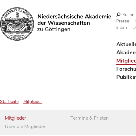
Suche
Presse
Intern
D
Suchen
Aktuell
Akadem
Mitglie
Forsch
Publika
Startseite
Mitglieder
Mitglieder
Termine & Fristen
Über die Mitglieder