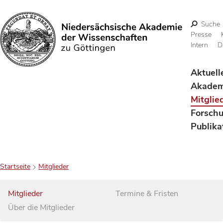
Suche
Presse
Intern
D
Suchen
Aktuell
Akadem
Mitglie
Forsch
Publika
Startseite
Mitglieder
Mitglieder
Termine & Fristen
Über die Mitglieder