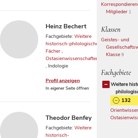
Korrespondieren
Mitglieder
1
Heinz Bechert
Klassen
Fachgebiete:
Weitere
Geistes- und
historisch-philologische
Gesellschaftsw
Fächer
,
Klasse
9
Ostasienwissenschaften
, Indologie
Fachgebiete
Profil anzeigen
Weitere hist
In eigener Seite öffnen
philologi
132
Orientwisse
Theodor Benfey
Ostasienwis
Fachgebiete:
Weitere
historisch-