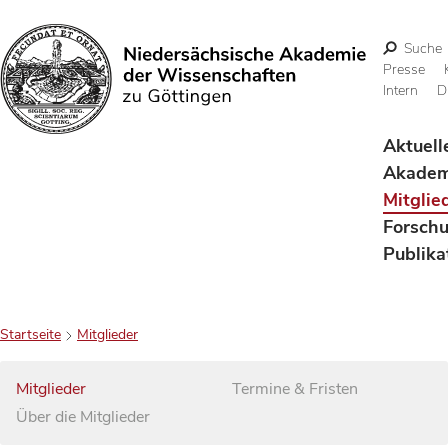
Suche
Presse
Intern
D
Suchen
Aktuell
Akadem
Mitglie
Forsch
Publika
Startseite
Mitglieder
Mitglieder
Termine & Fristen
Über die Mitglieder