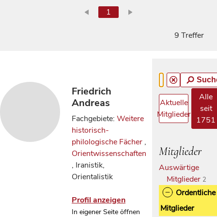
1
9 Treffer
Such
Friedrich
Alle
Andreas
Aktuelle
seit
Mitglieder
Fachgebiete:
Weitere
1751
historisch-
philologische Fächer
,
Mitglieder
Orientwissenschaften
, Iranistik,
Auswärtige
Orientalistik
Mitglieder
2
Ordentliche
Profil anzeigen
Mitglieder
In eigener Seite öffnen