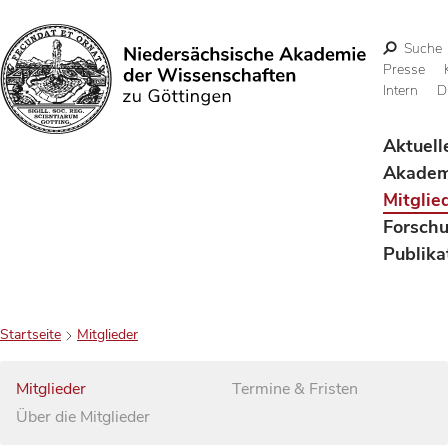
Suche
Presse
Intern
D
Suchen
Aktuell
Akadem
Mitglie
Forsch
Publika
Startseite
Mitglieder
Mitglieder
Termine & Fristen
Über die Mitglieder