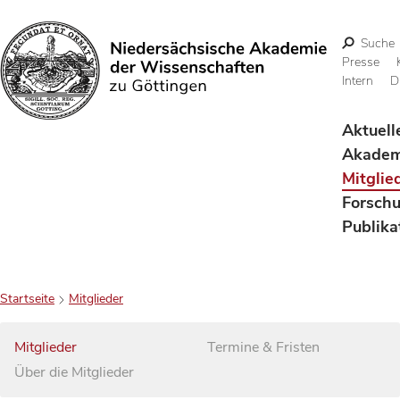
Suche
Presse
Intern
D
Suchen
Aktuell
Akadem
Mitglie
Forsch
Publika
Startseite
Mitglieder
Mitglieder
Termine & Fristen
Über die Mitglieder