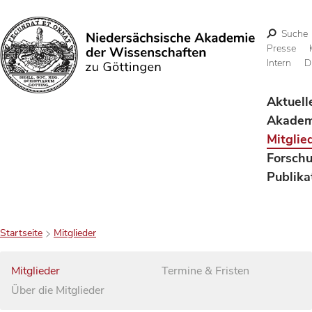
Suche
Presse
Intern
D
Suchen
Aktuell
Akadem
Mitglie
Forsch
Publika
Startseite
Mitglieder
Mitglieder
Termine & Fristen
Über die Mitglieder