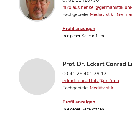
0761 21410730
nikolaus.henkel@germanistik.uni-
Fachgebiete:
Mediävistik
,
German
Profil anzeigen
In eigener Seite öffnen
Prof. Dr. Eckart Conrad L
00 41 26 401 29 12
eckartconrad.lutz@unifr.ch
Fachgebiete:
Mediävistik
Profil anzeigen
In eigener Seite öffnen