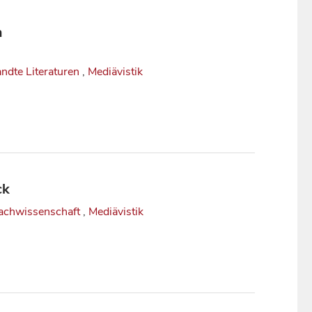
m
ndte Literaturen
,
Mediävistik
ck
achwissenschaft
,
Mediävistik