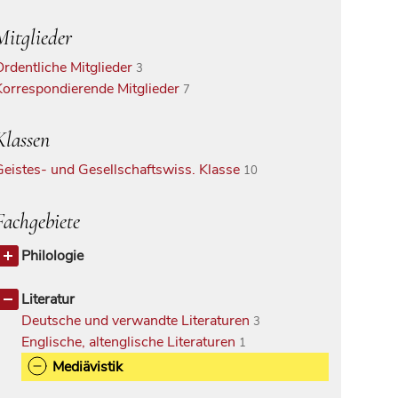
Mitglieder
Ordentliche Mitglieder
3
Korrespondierende Mitglieder
7
Klassen
Geistes- und Gesellschaftswiss. Klasse
10
Fachgebiete
Philologie
Philologie allgemein
1
Germanistische Sprachwissenschaft
Literatur
4
Deutsche und verwandte Literaturen
3
Englische, altenglische Literaturen
1
Mediävistik