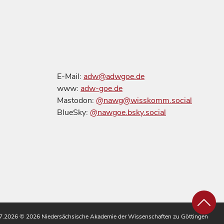
E-Mail:
adw@adwgoe.de
www:
adw-goe.de
Mastodon:
@nawg@wisskomm.social
BlueSky:
@nawgoe.bsky.social
.07.2026
© 2026 Niedersächsische Akademie der Wissenschaften zu Göttingen