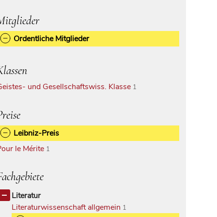
Mitglieder
Ordentliche Mitglieder
Klassen
Geistes- und Gesellschaftswiss. Klasse
1
Preise
Leibniz-Preis
Pour le Mérite
1
Fachgebiete
Literatur
Literaturwissenschaft allgemein
1