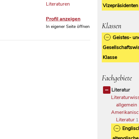
Literaturen
Vizepräsidenten
Profil anzeigen
Klassen
In eigener Seite öffnen
Geistes- un
Gesellschaftswi
Klasse
Fachgebiete
Literatur
Literaturwis
allgemein
Amerikanis
Literatur
1
Englisc
altenglische