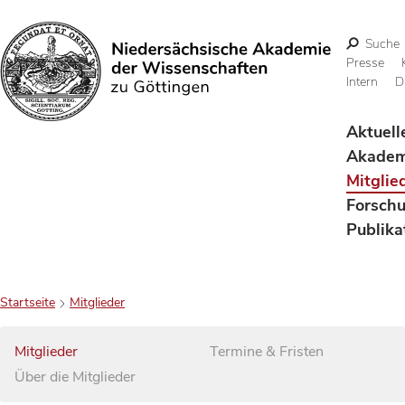
Suche
Presse
Intern
D
Suchen
Aktuell
Akadem
Mitglie
Forsch
Publika
Startseite
Mitglieder
Mitglieder
Termine & Fristen
Über die Mitglieder