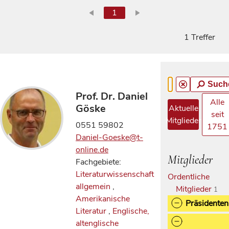
1
1 Treffer
Such
Prof. Dr. Daniel
Alle
Göske
Aktuelle
seit
Mitglieder
0551 59802
1751
Daniel-Goeske@t-
online.de
Mitglieder
Fachgebiete:
Literaturwissenschaft
Ordentliche
allgemein
,
Mitglieder
1
Amerikanische
Präsidenten
Literatur
,
Englische,
altenglische