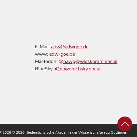
E-Mail:
adw@adwgoe.de
www:
adw-goe.de
Mastodon:
@nawg@wisskomm.social
BlueSky:
@nawgoe.bsky.social
.07.2026
© 2026 Niedersächsische Akademie der Wissenschaften zu Göttingen