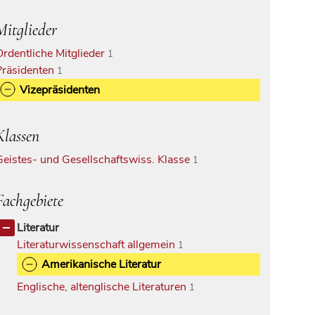
Mitglieder
Ordentliche Mitglieder
1
Präsidenten
1
Vizepräsidenten
Klassen
Geistes- und Gesellschaftswiss. Klasse
1
Fachgebiete
Literatur
Literaturwissenschaft allgemein
1
Amerikanische Literatur
Englische, altenglische Literaturen
1