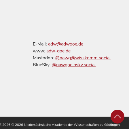
E-Mail:
adw@adwgoe.de
www:
adw-goe.de
Mastodon:
@nawg@wisskomm.social
BlueSky:
@nawgoe.bsky.social
.07.2026
© 2026 Niedersächsische Akademie der Wissenschaften zu Göttingen