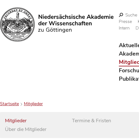
Suche
Presse
Intern
D
Suchen
Aktuell
Akadem
Mitglie
Forsch
Publika
Startseite
Mitglieder
Mitglieder
Termine & Fristen
Über die Mitglieder