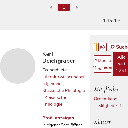
1
1 Treffer
Such
Karl
Alle
Deichgräber
Aktuelle
seit
Mitglieder
Fachgebiete:
1751
Literaturwissenschaft
allgemein
,
Mitglieder
Klassische Philologie
,
Klassische
Ordentliche
Philologie
Mitglieder
1
Profil anzeigen
Klassen
In eigener Seite öffnen