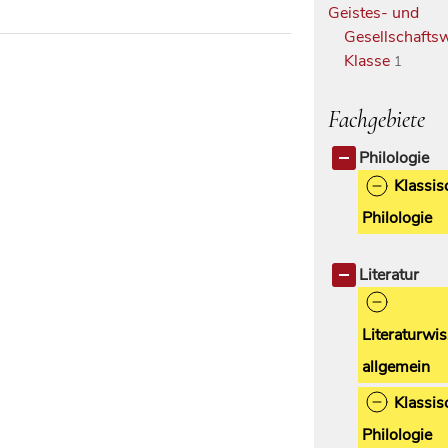
Geistes- und
Gesellschaftsw
Klasse
1
Fachgebiete
Philologie
Klassis
Philologie
Literatur
Literaturwi
allgemein
Klassis
Philologie