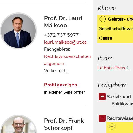
Klassen
Prof. Dr. Lauri
Geistes- un
Mälksoo
Gesellschaftswi
+372 737 5977
Klasse
lauri.malksoo@ut.ee
Fachgebiete:
Rechtswissenschaften
Preise
allgemein
,
Leibniz-Preis
1
Völkerrecht
Fachgebiete
Profil anzeigen
In eigener Seite öffnen
Sozial- und
Politikwi
Politikwisse
Rechtswisse
Prof. Dr. Frank
Schorkopf