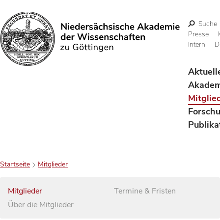
Suche
Presse
Intern
D
Suchen
Aktuell
Akadem
Mitglie
Forsch
Publika
Startseite
Mitglieder
Mitglieder
Termine & Fristen
Über die Mitglieder