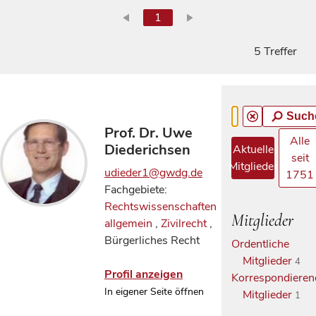
1
5 Treffer
Such
Prof. Dr. Uwe
Alle
Diederichsen
Aktuelle
seit
Mitglieder
udieder1@gwdg.de
1751
Fachgebiete:
Rechtswissenschaften
Mitglieder
allgemein
,
Zivilrecht
,
Bürgerliches Recht
Ordentliche
Mitglieder
4
Profil anzeigen
Korrespondieren
In eigener Seite öffnen
Mitglieder
1