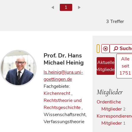
1
3 Treffer
Such
Prof. Dr. Hans
Alle
Michael Heinig
Aktuelle
seit
Mitglieder
ls.heinig@jura.uni-
1751
goettingen.de
Fachgebiete:
Mitglieder
Kirchenrecht
,
Rechtstheorie und
Ordentliche
Rechtsgeschichte
,
Mitglieder
2
Wissenschaftsrecht,
Korrespondieren
Verfassungstheorie
Mitglieder
1