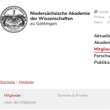
Suche
Presse
Intern
D
Suchen
Aktuell
Akadem
Mitglie
Forsch
Publika
Startseite
Mitglieder
Mitglieder
Termine & Fristen
Über die Mitglieder