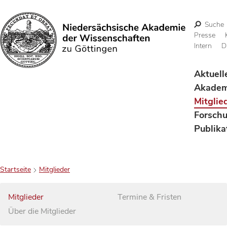
Suche
Presse
Intern
D
Suchen
Aktuell
Akadem
Mitglie
Forsch
Publika
Startseite
Mitglieder
Mitglieder
Termine & Fristen
Über die Mitglieder