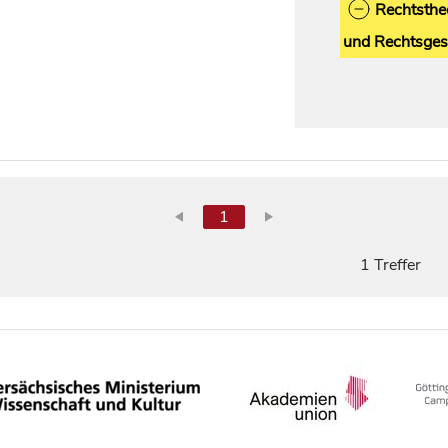
Rechtsthe
und Rechtsges
1
1 Treffer