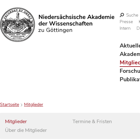
Suche
Presse
Intern
D
Suchen
Aktuell
Akadem
Mitglie
Forsch
Publika
Startseite
Mitglieder
Mitglieder
Termine & Fristen
Über die Mitglieder