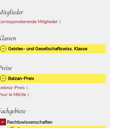
Mitglieder
Korrespondierende Mitglieder
1
Klassen
Geistes- und Gesellschaftswiss. Klasse
Preise
Balzan-Preis
Leibniz-Preis
1
Pour le Mérite
1
Fachgebiete
Rechtswissenschaften