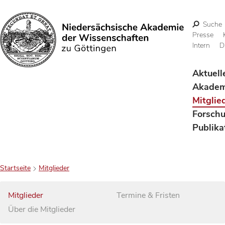
Suche
Presse
Intern
D
Suchen
Aktuell
Akadem
Mitglie
Forsch
Publika
Startseite
Mitglieder
Mitglieder
Termine & Fristen
Über die Mitglieder