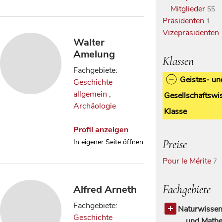
Mitglieder
55
Präsidenten
1
Vizepräsidenten
Walter
Amelung
Klassen
Fachgebiete:
Geistes- un
Geschichte
allgemein
,
Gesellschaftswi
Archäologie
Klasse
Profil anzeigen
Preise
In eigener Seite öffnen
Pour le Mérite
7
Fachgebiete
Alfred Arneth
Fachgebiete:
Naturwissen
Geschichte
und Mathe