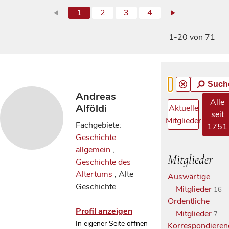
1
2
3
4
1-20 von 71
Such
Andreas
Alle
Alföldi
Aktuelle
seit
Mitglieder
Fachgebiete:
1751
Geschichte
allgemein
,
Mitglieder
Geschichte des
Altertums
, Alte
Auswärtige
Geschichte
Mitglieder
16
Ordentliche
Profil anzeigen
Mitglieder
7
In eigener Seite öffnen
Korrespondieren