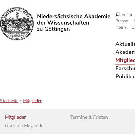
Suche
Presse
Intern
D
Suchen
Aktuell
Akadem
Mitglie
Forsch
Publika
Startseite
Mitglieder
Mitglieder
Termine & Fristen
Über die Mitglieder