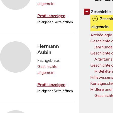
allgemein
Informatik
1
Geschichte
Profil anzeigen
Geschi
In eigener Seite öffnen
allgemein
Archäologi
Geschichte 
Hermann
Jahrhunde
Aubin
Geschichte 
Altertum
Fachgebiete:
Geschichte 
Geschichte
Mittelalte
allgemein
Hilfswissen
Kunstgeschi
Profil anzeigen
Mittlere und
In eigener Seite öffnen
Geschich