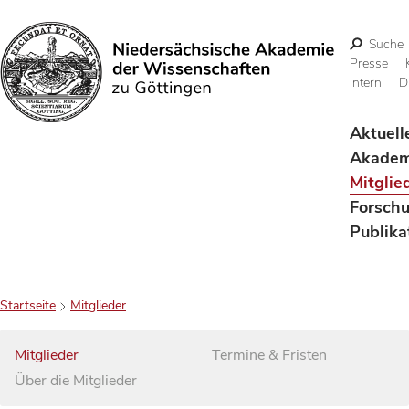
Suche
Presse
Intern
D
Suchen
Aktuell
Akadem
Mitglie
Forsch
Publika
Startseite
Mitglieder
Mitglieder
Termine & Fristen
Über die Mitglieder