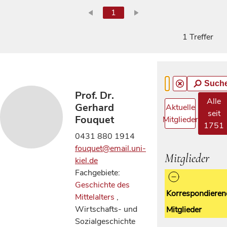
1
1 Treffer
Such
Prof. Dr.
Alle
Gerhard
Aktuelle
seit
Fouquet
Mitglieder
1751
0431 880 1914
fouquet@email.uni-
Mitglieder
kiel.de
Fachgebiete:
Geschichte des
Korrespondieren
Mittelalters
,
Wirtschafts- und
Mitglieder
Sozialgeschichte