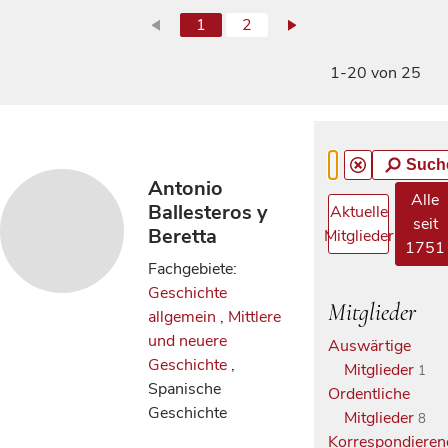
1
2
1-20 von 25
Such
Antonio
Alle
Ballesteros y
Aktuelle
seit
Beretta
Mitglieder
1751
Fachgebiete:
Geschichte
Mitglieder
allgemein
,
Mittlere
und neuere
Auswärtige
Geschichte
,
Mitglieder
1
Spanische
Ordentliche
Geschichte
Mitglieder
8
Korrespondieren