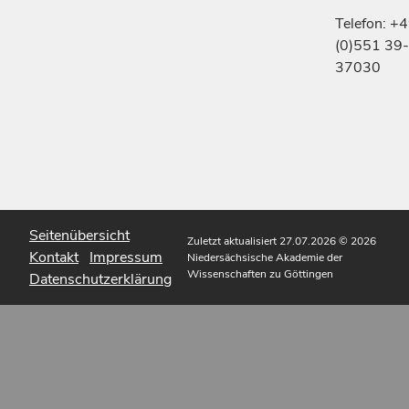
Telefon: +
(0)551 39-
37030
Seitenübersicht
Zuletzt aktualisiert 27.07.2026
© 2026
Kontakt
Impressum
Niedersächsische Akademie der
Wissenschaften zu Göttingen
Datenschutzerklärung