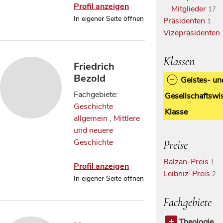
Profil anzeigen
Mitglieder
17
In eigener Seite öffnen
Präsidenten
1
Vizepräsidenten
Klassen
Friedrich
Bezold
Geistes- un
Fachgebiete:
Gesellschaftswi
Geschichte
Klasse
allgemein
,
Mittlere
und neuere
Geschichte
Preise
Balzan-Preis
1
Profil anzeigen
Leibniz-Preis
2
In eigener Seite öffnen
Fachgebiete
Theologie