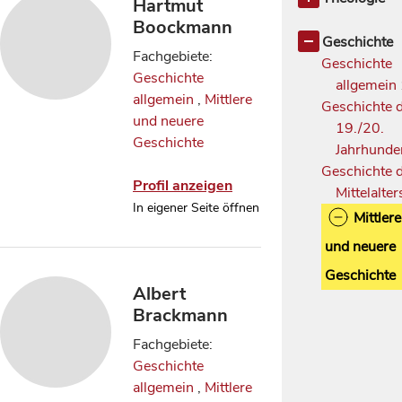
Hartmut
Geschichte 
Boockmann
Christen
Geschichte
Fachgebiete:
Geschichte
Geschichte
allgemein
allgemein
,
Mittlere
Geschichte 
und neuere
19./20.
Geschichte
Jahrhunde
Geschichte 
Profil anzeigen
Mittelalte
In eigener Seite öffnen
Mittlere
und neuere
Geschichte
Albert
Brackmann
Fachgebiete:
Geschichte
allgemein
,
Mittlere