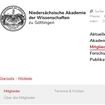
Suche
Presse
Intern
D
Suchen
Aktuell
Akadem
Mitglie
Forsch
Publika
Startseite
Mitglieder
Mitglieder
Termine & Fristen
Über die Mitglieder