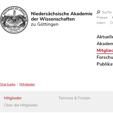
Suche
Presse
Intern
D
Suchen
Aktuell
Akadem
Mitglie
Forsch
Publika
Startseite
Mitglieder
Mitglieder
Termine & Fristen
Über die Mitglieder