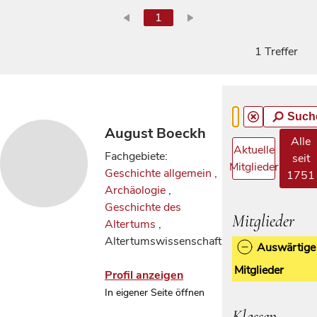
1
1 Treffer
Such
August Boeckh
Alle
Aktuelle
Fachgebiete:
seit
Mitglieder
Geschichte allgemein
,
1751
Archäologie
,
Geschichte des
Mitglieder
Altertums
,
Altertumswissenschaft
Auswärtige
Mitglieder
Profil anzeigen
In eigener Seite öffnen
Klassen