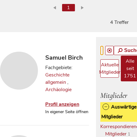
1
4 Treffer
Such
Samuel Birch
Alle
Aktuelle
Fachgebiete:
seit
Mitglieder
Geschichte
1751
allgemein
,
Archäologie
Mitglieder
Profil anzeigen
Auswärtige
In eigener Seite öffnen
Mitglieder
Korrespondieren
Mitglieder
1