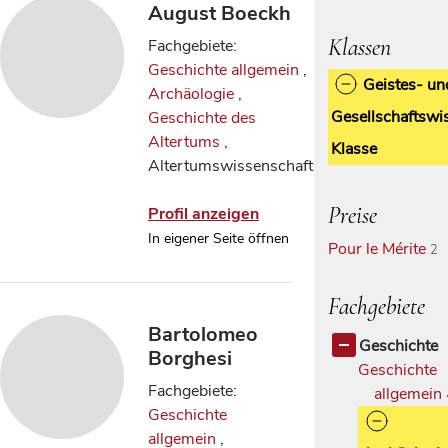
August Boeckh
Klassen
Fachgebiete:
Geschichte allgemein
,
Geistes- un
Archäologie
,
Gesellschaftswi
Geschichte des
Altertums
,
Klasse
Altertumswissenschaft
Preise
Profil anzeigen
In eigener Seite öffnen
Pour le Mérite
2
Fachgebiete
Bartolomeo
Geschichte
Borghesi
Geschichte
Fachgebiete:
allgemein
Geschichte
allgemein
,