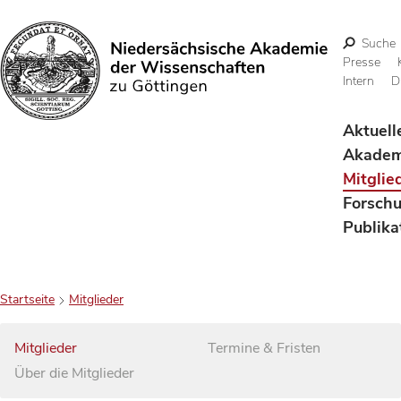
Suche
Presse
Intern
D
Suchen
Aktuell
Akadem
Mitglie
Forsch
Publika
Startseite
Mitglieder
Mitglieder
Termine & Fristen
Über die Mitglieder