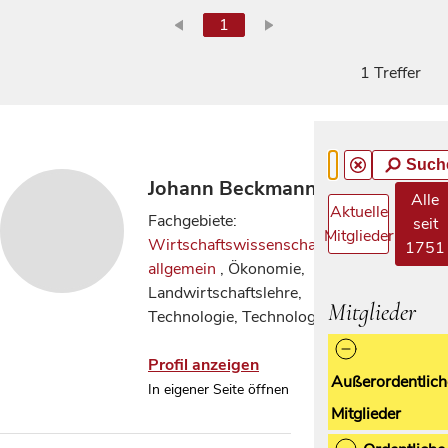
1
1 Treffer
Such
Johann Beckmann
Alle
Aktuelle
Fachgebiete:
seit
Mitglieder
Wirtschaftswissenschaften
1751
allgemein
, Ökonomie,
Landwirtschaftslehre,
Mitglieder
Technologie, Technologie
Profil anzeigen
Außerordentlich
In eigener Seite öffnen
Mitglieder