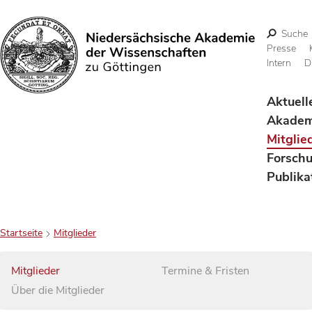
Suche
Presse
Intern
D
Suchen
Aktuell
Akadem
Mitglie
Forsch
Publika
Startseite
Mitglieder
Mitglieder
Termine & Fristen
Über die Mitglieder