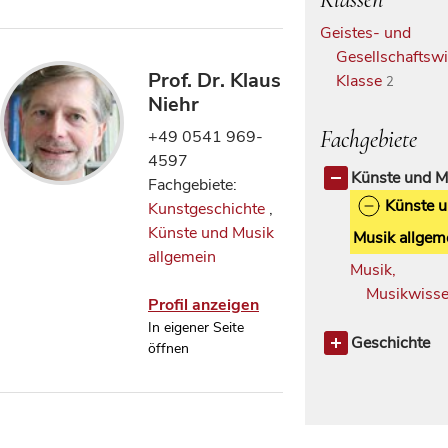
Geistes- und
Gesellschaftswi
Prof. Dr. Klaus
Klasse
2
Niehr
Fachgebiete
+49 0541 969-
4597
Künste und M
Fachgebiete:
Künste 
Kunstgeschichte
,
Künste und Musik
Musik allgem
allgemein
Musik,
Musikwisse
Profil anzeigen
In eigener Seite
Geschichte
öffnen
Kunstgeschic