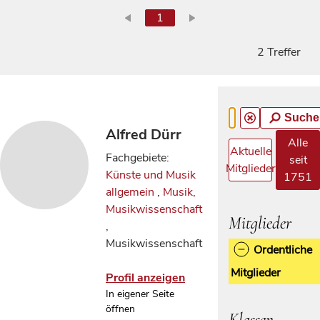
1
2 Treffer
Suche
Alfred Dürr
Alle
Aktuelle
Fachgebiete:
seit
Mitglieder
Künste und Musik
1751
allgemein
,
Musik,
Musikwissenschaft
Mitglieder
,
Musikwissenschaft
Ordentliche
Mitglieder
Profil anzeigen
In eigener Seite
öffnen
Klassen