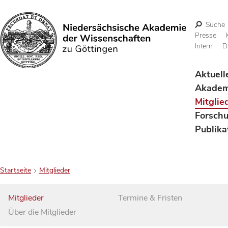
Suche
Presse
Intern
D
Suchen
Aktuell
Akadem
Mitglie
Forsch
Publika
Startseite
Mitglieder
Mitglieder
Termine & Fristen
Über die Mitglieder