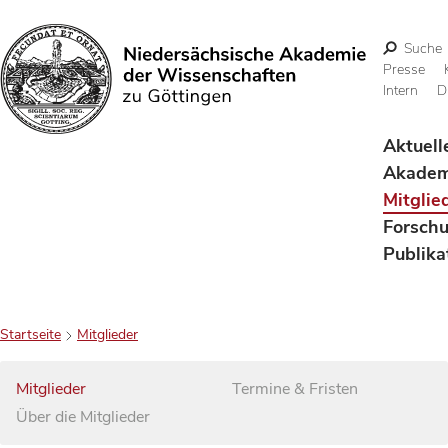
Suche
Presse
Intern
D
Suchen
Aktuell
Akadem
Mitglie
Forsch
Publika
Startseite
Mitglieder
Mitglieder
Termine & Fristen
Über die Mitglieder