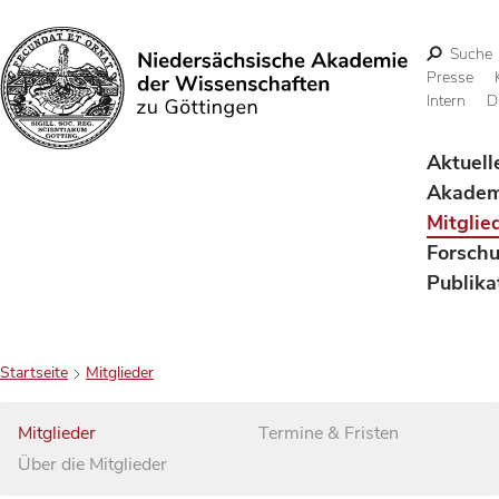
Suche
Presse
Intern
D
Suchen
Aktuell
Akadem
Mitglie
Forsch
Publika
Startseite
Mitglieder
Mitglieder
Termine & Fristen
Über die Mitglieder