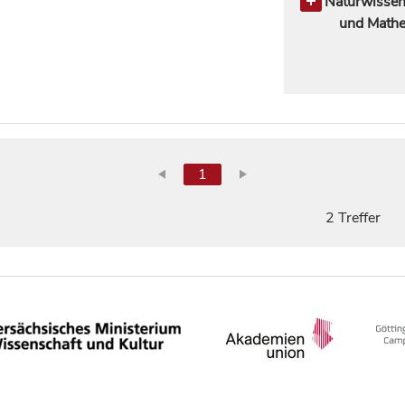
Naturwissen
und Mathe
Biowissensc
Biologie
2
1
2 Treffer