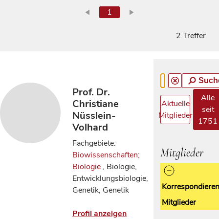
1
2 Treffer
Such
Prof. Dr.
Alle
Christiane
Aktuelle
seit
Nüsslein-
Mitglieder
1751
Volhard
Fachgebiete:
Mitglieder
Biowissenschaften;
Biologie
, Biologie,
Entwicklungsbiologie,
Korrespondiere
Genetik, Genetik
Mitglieder
Profil anzeigen