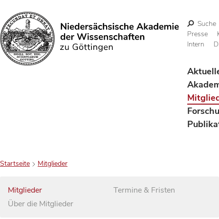
Suche
Presse
Intern
D
Suchen
Aktuell
Akadem
Mitglie
Forsch
Publika
Startseite
Mitglieder
Mitglieder
Termine & Fristen
Über die Mitglieder