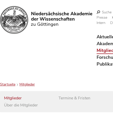
Suche
Presse
Intern
D
Suchen
Aktuell
Akadem
Mitglie
Forsch
Publika
Startseite
Mitglieder
Mitglieder
Termine & Fristen
Über die Mitglieder