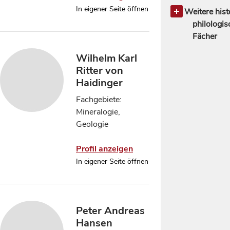
In eigener Seite öffnen
Naturwissen
Archäologi
Weitere hist
Naturphil
Geschichte 
philologis
Naturgesc
Altertum
Fächer
Neurowissen
132
2
Wilhelm Karl
Psycholog
Orientwisse
Ritter von
Physik
11
Haidinger
Fachgebiete:
Mineralogie,
Geologie
Profil anzeigen
In eigener Seite öffnen
Peter Andreas
Hansen