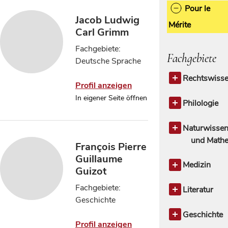
Pour le
Jacob Ludwig
Mérite
Carl Grimm
Fachgebiete:
Fachgebiete
Deutsche Sprache
Rechtswisse
Profil anzeigen
Rechtswisse
In eigener Seite öffnen
allgemein
Philologie
Rechtstheor
Philologie a
Rechtsges
Klassische P
Naturwissen
Romanische
und Mathe
François Pierre
Philologi
Naturwissen
Guillaume
allgemein
Medizin
Guizot
Biowissensc
Medizin all
Fachgebiete:
Biologie
Literatur
2
Geschichte
Chemie
Klassische P
4
Geowissens
Geschichte
Profil anzeigen
Mathematik
Geschichte 