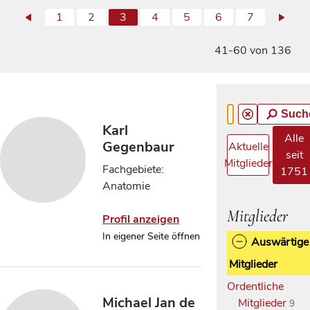
1
2
3
4
5
6
7
41-60 von 136
Such
Karl
Alle
Gegenbaur
Aktuelle
seit
Mitglieder
Fachgebiete:
1751
Anatomie
Mitglieder
Profil anzeigen
In eigener Seite öffnen
Auswärtige
Mitglieder
Ordentliche
Michael Jan de
Mitglieder
9