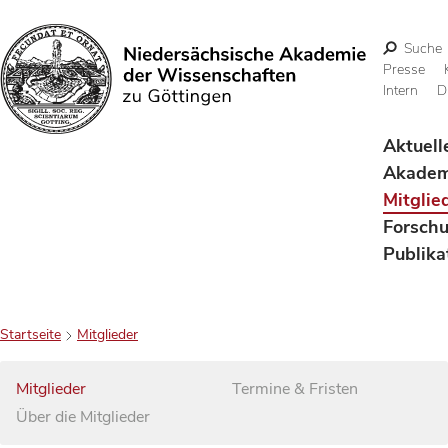
Suche
Presse
Intern
D
Suchen
Aktuell
Akadem
Mitglie
Forsch
Publika
Startseite
Mitglieder
Mitglieder
Termine & Fristen
Über die Mitglieder