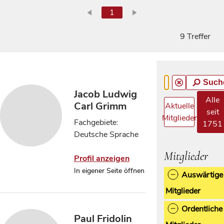
1
9 Treffer
Such
Jacob Ludwig
Alle
Carl Grimm
Aktuelle
seit
Mitglieder
Fachgebiete:
1751
Deutsche Sprache
Mitglieder
Profil anzeigen
In eigener Seite öffnen
Auswärtige
Mitglieder
Ordentliche
Paul Fridolin