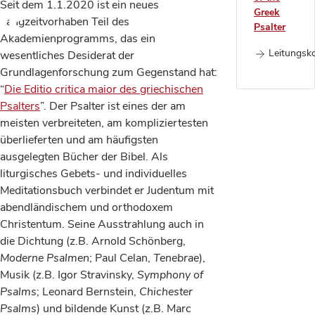
er
Seit dem 1.1.2020 ist ein neues
Greek
Langzeitvorhaben Teil des
Psalter
Akademienprogramms, das ein
Leitungsk
wesentliches Desiderat der
Grundlagenforschung zum Gegenstand hat:
“
Die Editio critica maior des griechischen
Psalters
”. Der Psalter ist eines der am
meisten verbreiteten, am kompliziertesten
überlieferten und am häufigsten
ausgelegten Bücher der Bibel. Als
liturgisches Gebets- und individuelles
Meditationsbuch verbindet er Judentum mit
abendländischem und orthodoxem
Christentum. Seine Ausstrahlung auch in
die Dichtung (z.B. Arnold Schönberg,
Moderne Psalmen
; Paul Celan,
Tenebrae
),
Musik (z.B. Igor Stravinsky,
Symphony of
Psalms
; Leonard Bernstein,
Chichester
Psalms
) und bildende Kunst (z.B. Marc