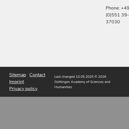
Phone: +4
(0)551 39-
37030
Sitemap
Contact
Last changed 10.05.2025
© 2026
Imprint
Göttingen Academy of Sciences and
Humanities
Privacy policy