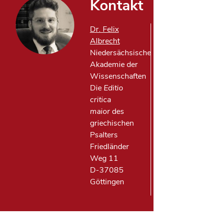
Kontakt
Dr. Felix
Phone: +49-
Albrecht
(0)551-39
Niedersächsische
37014
Akademie der
Email:
Wissenschaften
Felix.Albrecht@
Die
Editio
critica
maior
des
griechischen
Psalters
Friedländer
Weg 11
D-37085
Göttingen