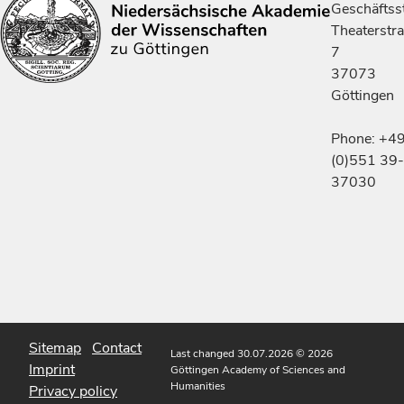
Geschäftsst
Theaterstr
7
37073
Göttingen
Phone: +4
(0)551 39-
37030
Sitemap
Contact
Last changed 30.07.2026
© 2026
Imprint
Göttingen Academy of Sciences and
Humanities
Privacy policy