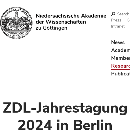
Search
Press
C
Intranet
Search
News
Acade
Membe
Resear
Publica
ZDL-Jahrestagung
2024 in Berlin