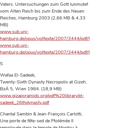
Vaters. Untersuchungen zum Gott Iunmutef
vom Alten Reich bis zum Ende des Neuen
Reiches, Hamburg 2003 (2,66 MB & 4,33
MB)
www.sub.uni-
hamburg.de/opus/volltexte/2007/3444/pdf/01_Rummel_Teil__I
www.sub.uni-
hamburg.de/opus/volltexte/2007/3444/pdf/02_Rummel_Teil_II
S
Wafaa El-Sadeek,
Twenty-Sixth Dynasty Necropolis at Gizeh,
BzÄ 5, Wien 1984. (18,9 MB)
www.gizapyramids.org/pdf%20library/el-
sadeek_26thdynasty.pdf
Chantal Sambin & Jean-François Carlotti,
Une porte de fête-sed de Ptolémée II
remployée dans le temple de Montou à