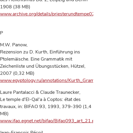
1908 (38 MB)
www.archive.org/details/priesterundtempe02ottouoft
P
M.W. Panow,
Rezension zu D. Kurth, Einführung ins
Ptolemäische. Eine Grammatik mit
Zeichenliste und Übungsstücken, Hützel,
2007 (0,32 MB)
www.egyptology.ru/annotations/Kurth_Gramm.pdf
Laure Pantalacci & Claude Traunecker,
Le temple d'El-Qal'a à Coptos: état des
travaux, in: BIFAO 93, 1993, 379-390 (1,4
MB)
www.ifao.egnet.net/bifao/Bifao093_art_21.pdf
Jean-François Pécoil,