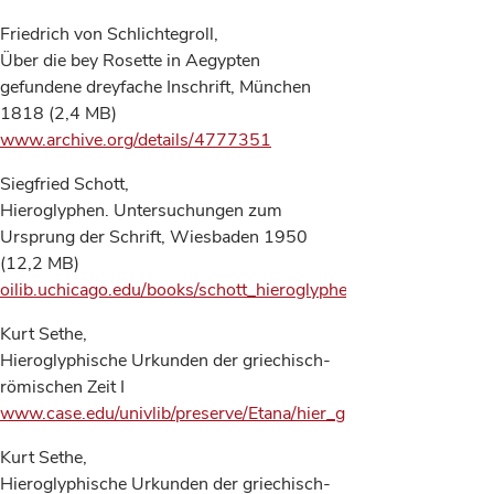
Friedrich von Schlichtegroll,
Über die bey Rosette in Aegypten
gefundene dreyfache Inschrift, München
1818 (2,4 MB)
www.archive.org/details/4777351
Siegfried Schott,
Hieroglyphen. Untersuchungen zum
Ursprung der Schrift, Wiesbaden 1950
(12,2 MB)
oilib.uchicago.edu/books/schott_hieroglyphen_1950.pdf
Kurt Sethe,
Hieroglyphische Urkunden der griechisch-
römischen Zeit I
www.case.edu/univlib/preserve/Etana/hier_griech_rom_158/h
Kurt Sethe,
Hieroglyphische Urkunden der griechisch-