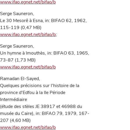
www.ifao.egnet.net/bifao/b
Serge Sauneron,
Le 30 Mesorê à Esna, in: BIFAO 62, 1962,
115-119 (0,47 MB)
www.ifao.egnet.net/bifao/b
;
Serge Sauneron,
Un hymne à Imouthès, in: BIFAO 63, 1965,
73-87 (1,73 MB)
www.ifao.egnet.net/bifao/b
Ramadan El-Sayed,
Quelques précisions sur l'histoire de la
province d'Edfou à la IIe Période
Intermédiaire
(étude des stèles JE 38917 et 46988 du
musée du Caire), in: BIFAO 79, 1979, 167-
207 (4,60 MB)
www.ifao.egnet.net/bifao/b