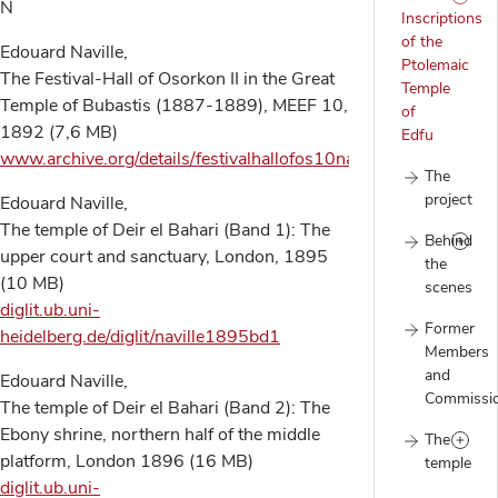
N
Inscriptions
of the
Edouard Naville,
Ptolemaic
The Festival-Hall of Osorkon II in the Great
Temple
Temple of Bubastis (1887-1889), MEEF 10,
of
1892 (7,6 MB)
Edfu
www.archive.org/details/festivalhallofos10navi
The
project
Edouard Naville,
The temple of Deir el Bahari (Band 1): The
Behind
upper court and sanctuary, London, 1895
the
(10 MB)
scenes
diglit.ub.uni-
Former
heidelberg.de/diglit/naville1895bd1
Members
and
Edouard Naville,
Commissi
The temple of Deir el Bahari (Band 2): The
Ebony shrine, northern half of the middle
The
platform, London 1896 (16 MB)
temple
diglit.ub.uni-