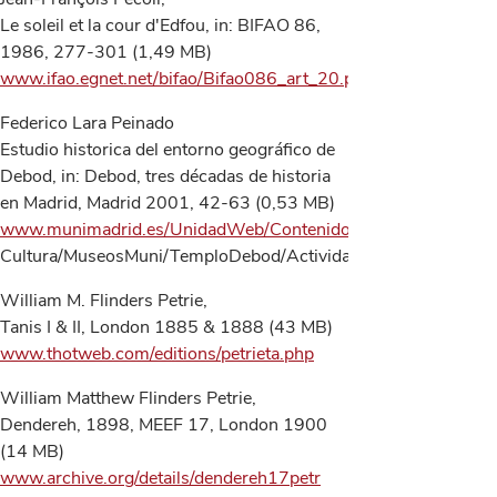
Le soleil et la cour d'Edfou, in: BIFAO 86,
1986, 277-301 (1,49 MB)
www.ifao.egnet.net/bifao/Bifao086_art_20.pdf
Federico Lara Peinado
Estudio historica del entorno geográfico de
Debod, in: Debod, tres décadas de historia
en Madrid, Madrid 2001, 42-63 (0,53 MB)
www.munimadrid.es/UnidadWeb/Contenidos/EspecialInformat
Cultura/MuseosMuni/TemploDebod/Actividades/PDFsDebod/en
William M. Flinders Petrie,
Tanis I & II, London 1885 & 1888 (43 MB)
www.thotweb.com/editions/petrieta.php
William Matthew Flinders Petrie,
Dendereh, 1898, MEEF 17, London 1900
(14 MB)
www.archive.org/details/dendereh17petr