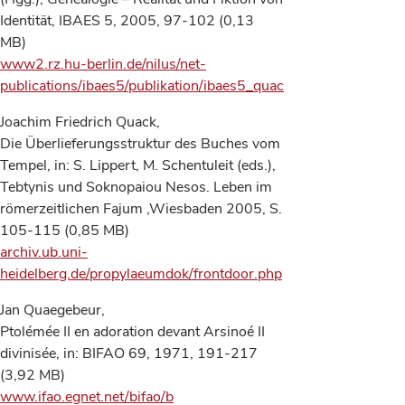
Identität, IBAES 5, 2005, 97-102 (0,13
MB)
www2.rz.hu-berlin.de/nilus/net-
publications/ibaes5/publikation/ibaes5_quack_aemtererblichkei
Joachim Friedrich Quack,
Die Überlieferungsstruktur des Buches vom
Tempel, in: S. Lippert, M. Schentuleit (eds.),
Tebtynis und Soknopaiou Nesos. Leben im
römerzeitlichen Fajum ,Wiesbaden 2005, S.
105-115 (0,85 MB)
archiv.ub.uni-
heidelberg.de/propylaeumdok/frontdoor.php
Jan Quaegebeur,
Ptolémée II en adoration devant Arsinoé II
divinisée, in: BIFAO 69, 1971, 191-217
(3,92 MB)
www.ifao.egnet.net/bifao/b