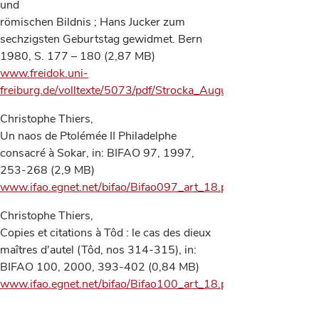
und
römischen Bildnis ; Hans Jucker zum
sechzigsten Geburtstag gewidmet. Bern
1980, S. 177 – 180 (2,87 MB)
www.freidok.uni-
freiburg.de/volltexte/5073/pdf/Strocka_Augustus_als_Pharao.p
Christophe Thiers,
Un naos de Ptolémée II Philadelphe
consacré à Sokar, in: BIFAO 97, 1997,
253-268 (2,9 MB)
www.ifao.egnet.net/bifao/Bifao097_art_18.pdf
Christophe Thiers,
Copies et citations à Tôd : le cas des dieux
maîtres d'autel (Tôd, nos 314-315), in:
BIFAO 100, 2000, 393-402 (0,84 MB)
www.ifao.egnet.net/bifao/Bifao100_art_18.pdf