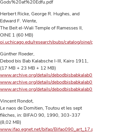
Gods%20at%20Edfu.pdf
Herbert Ricke, George R. Hughes, and
Edward F. Wente,
The Beit el-Wali Temple of Ramesses II,
OINE 1 (60 MB)
oi.uchicago.edu/research/pubs/catalog/oine/oine1.html
Günther Roeder,
Debod bis Bab Kalabsche I-III, Kairo 1911,
(17 MB + 23 MB + 12 MB)
www.archive.org/details/debodbisbabkalab01roed
www.archive.org/details/debodbisbabkalab02roed
www.archive.org/details/debodbisbabkalab03roed
Vincent Rondot,
Le naos de Domitien, Toutou et les sept
flèches, in: BIFAO 90, 1990, 303-337
(8,02 MB)
www.ifao.egnet.net/bifao/Bifao090_art_17.pdf