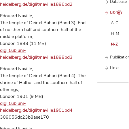
Database
heidelberg.de/diglit/naville1896bd2
Library
Edouard Naville,
The temple of Deir el Bahari (Band 3): End
A-G
of northern half and southern half of the
H-M
middle platform,
London 1898 (11 MB)
N-Z
diglit.ub.uni-
heidelberg.de/diglit/naville1898bd3
Publikatio
Links
Edouard Naville,
The temple of Deir el Bahari (Band 4): The
shrine of Hathor and the southern hall of
offerings,
London 1901 (9 MB)
diglit.ub.uni-
heidelberg.de/diglit/naville1901bd4
309056dc23b8aee170
Edouard Naville,