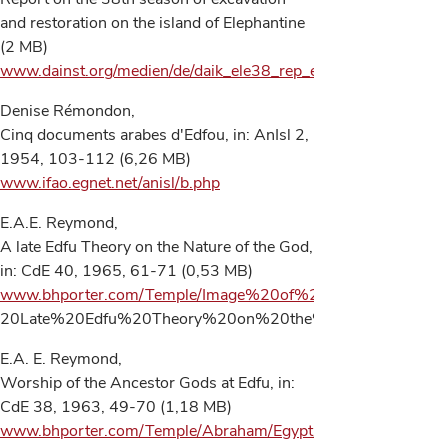
and restoration on the island of Elephantine
(2 MB)
www.dainst.org/medien/de/daik_ele38_rep_en.pdf
Denise Rémondon,
Cinq documents arabes d'Edfou, in: AnIsl 2,
1954, 103-112 (6,26 MB)
www.ifao.egnet.net/anisl/b.php
E.A.E. Reymond,
A late Edfu Theory on the Nature of the God,
in: CdE 40, 1965, 61-71 (0,53 MB)
www.bhporter.com/Temple/Image%20of%20God/Nature%20
20Late%20Edfu%20Theory%20on%20the%20Nature%20of
E.A. E. Reymond,
Worship of the Ancestor Gods at Edfu, in:
CdE 38, 1963, 49-70 (1,18 MB)
www.bhporter.com/Temple/Abraham/Egypt/Worship%20of