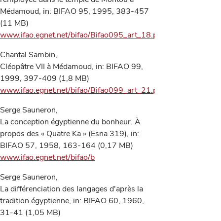
Médamoud, in: BIFAO 95, 1995, 383-457
(11 MB)
www.ifao.egnet.net/bifao/Bifao095_art_18.pdf
Chantal Sambin,
Cléopâtre VII à Médamoud, in: BIFAO 99,
1999, 397-409 (1,8 MB)
www.ifao.egnet.net/bifao/Bifao099_art_21.pdf
Serge Sauneron,
La conception égyptienne du bonheur. À
propos des « Quatre Ka » (Esna 319), in:
BIFAO 57, 1958, 163-164 (0,17 MB)
www.ifao.egnet.net/bifao/b
Serge Sauneron,
La différenciation des langages d'après la
tradition égyptienne, in: BIFAO 60, 1960,
31-41 (1,05 MB)