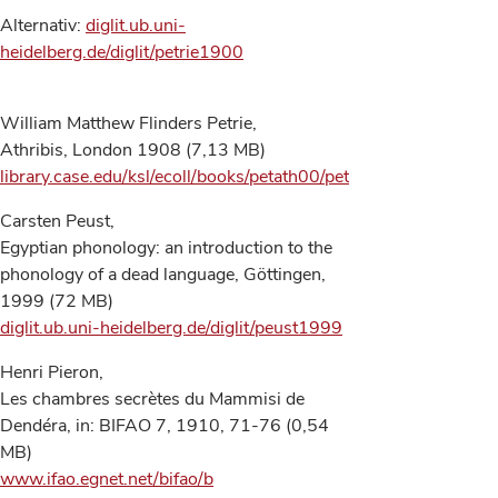
Alternativ:
diglit.ub.uni-
heidelberg.de/diglit/petrie1900
William Matthew Flinders Petrie,
Athribis, London 1908 (7,13 MB)
library.case.edu/ksl/ecoll/books/petath00/petath00.pdf
Carsten Peust,
Egyptian phonology: an introduction to the
phonology of a dead language, Göttingen,
1999 (72 MB)
diglit.ub.uni-heidelberg.de/diglit/peust1999
Henri Pieron,
Les chambres secrètes du Mammisi de
Dendéra, in: BIFAO 7, 1910, 71-76 (0,54
MB)
www.ifao.egnet.net/bifao/b