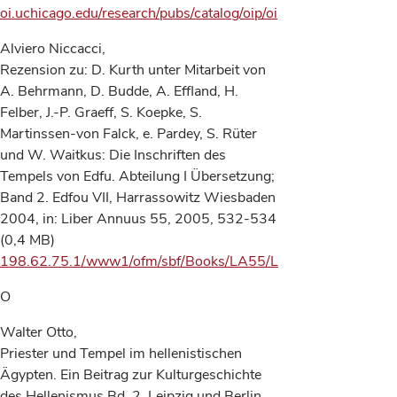
oi.uchicago.edu/research/pubs/catalog/oip/oip106.html
Alviero Niccacci,
Rezension zu: D. Kurth unter Mitarbeit von
A. Behrmann, D. Budde, A. Effland, H.
Felber, J.-P. Graeff, S. Koepke, S.
Martinssen-von Falck, e. Pardey, S. Rüter
und W. Waitkus: Die Inschriften des
Tempels von Edfu. Abteilung I Übersetzung;
Band 2. Edfou VII, Harrassowitz Wiesbaden
2004, in: Liber Annuus 55, 2005, 532-534
(0,4 MB)
198.62.75.1/www1/ofm/sbf/Books/LA55/LA55521recensioni
O
Walter Otto,
Priester und Tempel im hellenistischen
Ägypten. Ein Beitrag zur Kulturgeschichte
des Hellenismus Bd. 2, Leipzig und Berlin