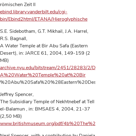
römischen Zeit II
ebind.library.vanderbilt.edu/cgi-
bin/Ebind2html/ETANA/Hieroglyphische
S.E. Sidebotham, G.T. Mikhail, J.A. Harrel,
R.S. Bagnall,
A Water Temple at Bir Abu Safa (Eastern
Desert), in: JARCE 61, 2004, 149-159 (2
MB)
archive.nyu.edu/bitstream/2451/28283/2/D202-
A%20Water%20Temple%20at%20Bir
%20Abu%20Safa%20%28Eastern%20Desert%29.pdf
Jeffrey Spencer,
The Subsidiary Temple of Nekhtnebef at Tell
el-Balamun , in: BMSAES 4, 2004, 21-37
(2,50 MB)
www.britishmuseum.org/pdf/4b%20The%20Subsidiary%20Te
Neal Spencer, with a contribution by Daniela