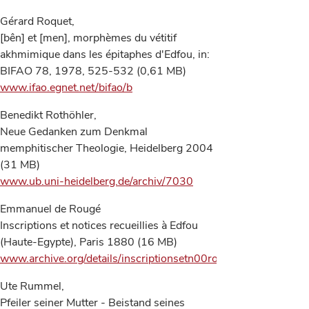
Gérard Roquet,
[bên] et [men], morphèmes du vétitif
akhmimique dans les épitaphes d'Edfou, in:
BIFAO 78, 1978, 525-532 (0,61 MB)
www.ifao.egnet.net/bifao/b
Benedikt Rothöhler,
Neue Gedanken zum Denkmal
memphitischer Theologie, Heidelberg 2004
(31 MB)
www.ub.uni-heidelberg.de/archiv/7030
Emmanuel de Rougé
Inscriptions et notices recueillies à Edfou
(Haute-Egypte), Paris 1880 (16 MB)
www.archive.org/details/inscriptionsetn00rouggoog
Ute Rummel,
Pfeiler seiner Mutter - Beistand seines