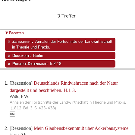
3 Treffer
Facetten
Zeitschrift:
Annalen der Fortschritte der Landwirthschaft
in Theorie und Praxis.
Druckort:
Berlin
Projekt-Datenbank:
IdZ 18
[Rezension]
Deutschlands Rindviehracen nach der Natur
dargestellt und beschrieben. H.1-3.
Witte, E.W.
Annalen der Fortschritte der Landwirthschaft in Theorie und Praxis.
(1812, Bd. 3, S. 423-438)
[Rezension]
Mein Glaubensbekenntniß über Ackerbausysteme.
Häse, G.F.