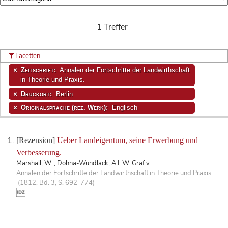
1 Treffer
Facetten
Zeitschrift:
Annalen der Fortschritte der Landwirthschaft
in Theorie und Praxis.
Druckort:
Berlin
Originalsprache (rez. Werk):
Englisch
[Rezension]
Ueber Landeigentum, seine Erwerbung und
Verbesserung.
Marshall, W. ; Dohna-Wundlack, A.L.W. Graf v.
Annalen der Fortschritte der Landwirthschaft in Theorie und Praxis.
(1812, Bd. 3, S. 692-774)