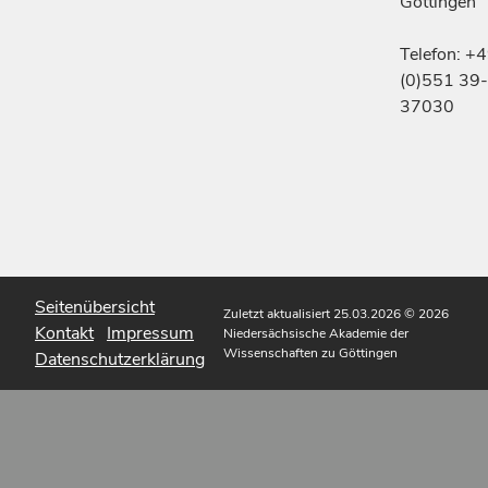
Göttingen
Telefon: +
(0)551 39-
37030
Seitenübersicht
Zuletzt aktualisiert 25.03.2026
© 2026
Kontakt
Impressum
Niedersächsische Akademie der
Wissenschaften zu Göttingen
Datenschutzerklärung