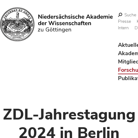
Suche
Presse
Intern
D
Suchen
Aktuell
Akadem
Mitglie
Forsch
Publika
ZDL-Jahrestagung
2024 in Berlin