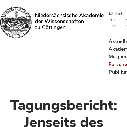
Suche
Presse
Intern
D
Suchen
Aktuell
Akadem
Mitglie
Forsch
Publika
Tagungsbericht:
Jenseits des