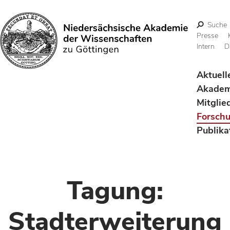
Suche
Presse
Intern
D
Suchen
Aktuell
Akadem
Mitglie
Forsch
Publika
Tagung:
Stadterweiterung