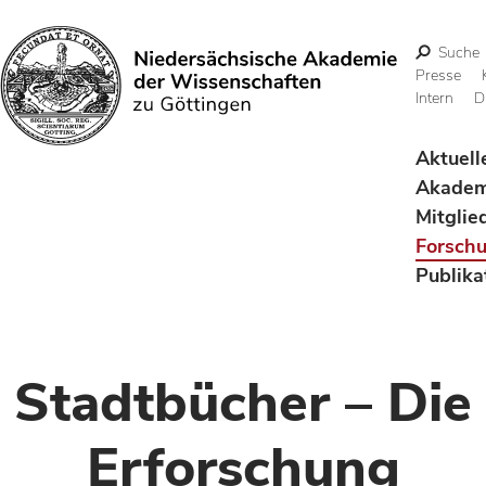
Suche
Presse
Intern
D
Suchen
Aktuell
Akadem
Mitglie
Forsch
Publika
Stadtbücher – Die
Erforschung