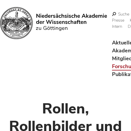
Suche
Presse
Intern
D
Suchen
Aktuell
Akadem
Mitglie
Forsch
Publika
Rollen,
Rollenbilder und