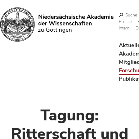
Suche
Presse
Intern
D
Suchen
Aktuell
Akadem
Mitglie
Forsch
Publika
Tagung:
Ritterschaft und