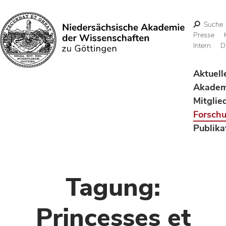
Suche
Presse
Intern
D
Suchen
Aktuell
Akadem
Mitglie
Forsch
Publika
Tagung:
Princesses et