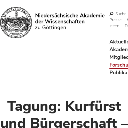
Suche
Presse
Intern
D
Suchen
Aktuell
Akadem
Mitglie
Forsch
Publika
Tagung: Kurfürst
und Bürgerschaft –