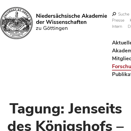
Suche
Presse
Intern
D
Suchen
Aktuell
Akadem
Mitglie
Forsch
Publika
Tagung: Jenseits
des Königshofs –