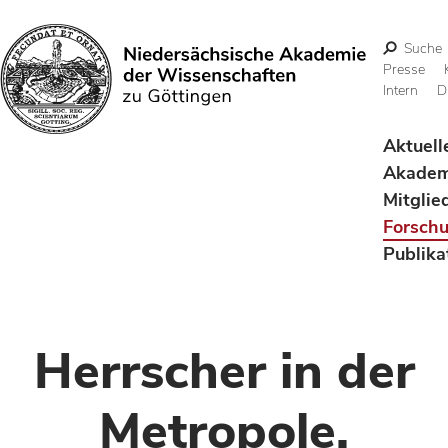
Suche
Presse
Intern
D
Suchen
Aktuell
Akadem
Mitglie
Forsch
Publika
Herrscher in der
Metropole.